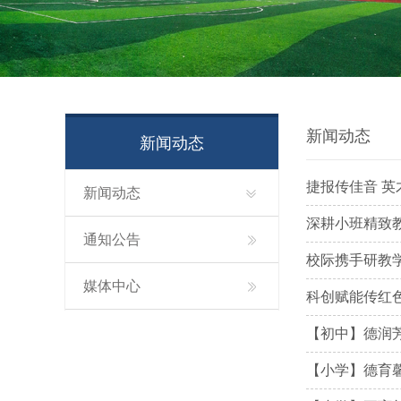
新闻动态
新闻动态
捷报传佳音 英
新闻动态
深耕小班精致
通知公告
校际携手研教
媒体中心
科创赋能传红
【初中】德润
【小学】德育馨苑