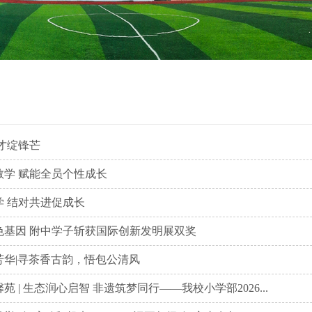
才绽锋芒
教学 赋能全员个性成长
学 结对共进促成长
色基因 附中学子斩获国际创新发明展双奖
芳华|寻茶香古韵，悟包公清风
 | 生态润心启智 非遗筑梦同行——我校小学部2026...